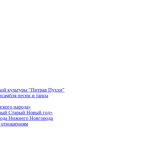
кой культуры "Питрав Пуххи"
нсамбля песни и танца
ского народа»
жный Старый Новый год»
орода Нижнего Новгорода
м отношениям