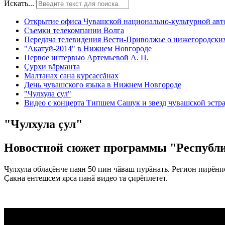
Искать...
Открытие офиса Чувашской национально-культурной ав
Съемки телекомпании Волга
Передача телевидения Вести-Приволжье о нижегородски
"Акатуй-2014" в Нижнем Новгороде
Первое интервью Артемьевой А. П.
Çурхи вăрманта
Малтанах сана курсассăнах
День чувашского языка в Нижнем Новгороде
"Чулхула çул"
Видео c концерта Типшем Сашук и звезд чувашской эстр
"Чулхула çул"
Новостной сюжет программы "Республи
Чулхула облаçĕнче паян 50 пин чăваш пурăнать. Регион пирĕнп
Çакна ентешсем ярса панă видео та çирĕплетет.