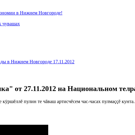
тономии в Нижнем Новгороде!
х чувашах
ады в Нижнем Новгороде 17.11.2012
ка" от 27.11.2012 на Национальном те
е кÿршĕллĕ пулин те чăваш артисчĕсем час-часах пулмаççĕ кунта