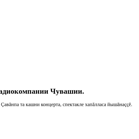
лрадиокомпании Чувашии.
. Çавăнпа та кашни концерта, спектакле хапăлласа йышăнаççĕ.