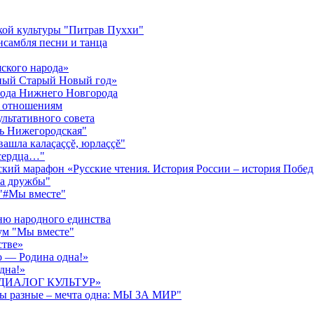
кой культуры "Питрав Пуххи"
нсамбля песни и танца
ского народа»
жный Старый Новый год»
орода Нижнего Новгорода
м отношениям
ультативного совета
нь Нижегородская"
ăвашла калаçаççĕ, юрлаççĕ"
 сердца…"
ский марафон «Русские чтения. История России – история Побед
га дружбы"
 "#Мы вместе"
ню народного единства
ум "Мы вместе"
стве»
о — Родина одна!»
дна!»
ва «ДИАЛОГ КУЛЬТУР»
ды разные – мечта одна: МЫ ЗА МИР"