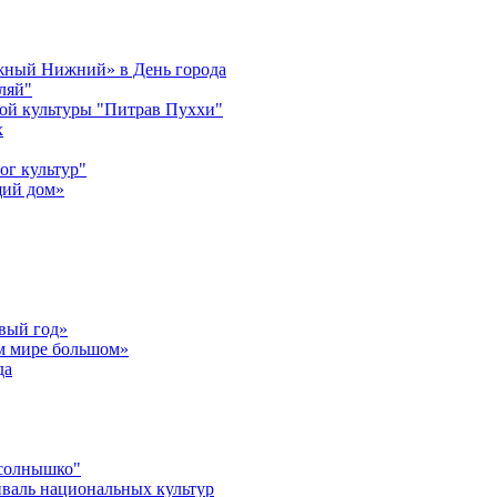
ужный Нижний» в День города
ляй"
ой культуры "Питрав Пуххи"
х
ог культур"
щий дом»
вый год»
ом мире большом»
да
 солнышко"
валь национальных культур