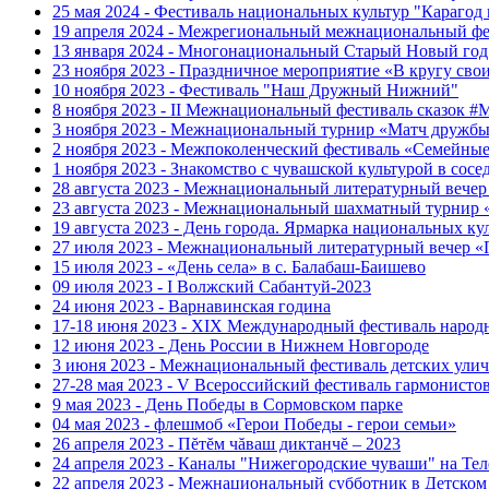
25 мая 2024 - Фестиваль национальных культур "Карагод
19 апреля 2024 - Межрегиональный межнациональный фе
13 января 2024 - Многонациональный Старый Новый год
23 ноября 2023 - Праздничное мероприятие «В кругу сво
10 ноября 2023 - Фестиваль "Наш Дружный Нижний"
8 ноября 2023 - II Межнациональный фестиваль сказок 
3 ноября 2023 - Межнациональный турнир «Матч дружбы
2 ноября 2023 - Межпоколенческий фестиваль «Семейные 
1 ноября 2023 - Знакомство с чувашской культурой в сос
28 августа 2023 - Межнациональный литературный веч
23 августа 2023 - Межнациональный шахматный турнир
19 августа 2023 - День города. Ярмарка национальных 
27 июля 2023 - Межнациональный литературный вечер 
15 июля 2023 - «День села» в с. Балабаш-Баишево
09 июля 2023 - I Волжский Сабантуй-2023
24 июня 2023 - Варнавинская година
17-18 июня 2023 - XIX Международный фестиваль на
12 июня 2023 - День России в Нижнем Новгороде
3 июня 2023 - Межнациональный фестиваль детских ул
27-28 мая 2023 - V Всероссийский фестиваль гарм
9 мая 2023 - День Победы в Сормовском парке
04 мая 2023 - флешмоб «Герои Победы - герои семьи»
26 апреля 2023 - Пĕтĕм чăваш диктанчĕ – 2023
24 апреля 2023 - Каналы "Нижегородские чуваши" на Тел
22 апреля 2023 - Межнациональный субботник в Детском