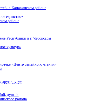
те!» в Канавинском районе
ное единство»
ском районе
ень Республики в г. Чебоксары
лог культур»
лиотеке «Центр семейного чтения»
а
у друг другу»
Пой, душа!»
ринского района