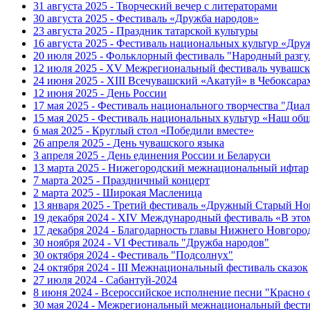
31 августа 2025 - Творческий вечер с литераторами
30 августа 2025 - Фестиваль «Дружба народов»
23 августа 2025 - Праздник татарской культуры
16 августа 2025 - Фестиваль национальных культур «Др
20 июля 2025 - Фольклорный фестиваль "Народный разгу
12 июля 2025 - XV Межрегиональный фестиваль чувашск
24 июня 2025 - XIII Всечувашский «Акатуй» в Чебоксара
12 июня 2025 - День России
17 мая 2025 - Фестиваль национального творчества "Диал
15 мая 2025 - Фестиваль национальных культур «Наш об
6 мая 2025 - Круглый стол «Победили вместе»
26 апреля 2025 - День чувашского языка
3 апреля 2025 - День единения России и Беларуси
13 марта 2025 - Нижегородский межнациональный ифтар
7 марта 2025 - Праздничный концерт
2 марта 2025 - Широкая Масленица
13 января 2025 - Третий фестиваль «Дружный Старый Но
19 декабря 2024 - XIV Международный фестиваль «В эт
17 декабря 2024 - Благодарность главы Нижнего Новгоро
30 ноября 2024 - VI Фестиваль "Дружба народов"
30 октября 2024 - Фестиваль "Подсолнух"
24 октября 2024 - III Межнациональный фестиваль сказок
27 июля 2024 - Сабантуй-2024
8 июня 2024 - Всероссийское исполнение песни "Красно
30 мая 2024 - Межрегиональный межнациональный фести