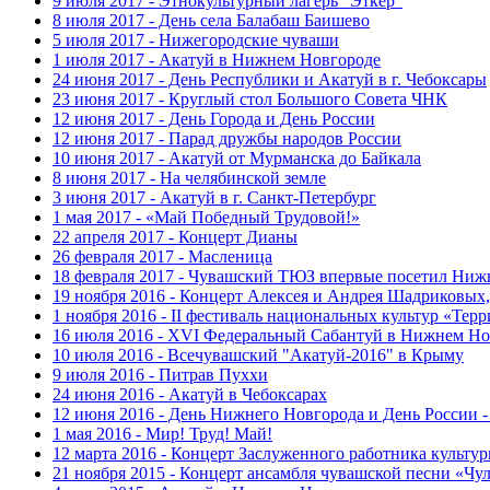
9 июля 2017 - Этнокультурный лагерь "Эткер"
8 июля 2017 - День села Балабаш Баишево
5 июля 2017 - Нижегородские чуваши
1 июля 2017 - Акатуй в Нижнем Новгороде
24 июня 2017 - День Республики и Акатуй в г. Чебоксары
23 июня 2017 - Круглый стол Большого Совета ЧНК
12 июня 2017 - День Города и День России
12 июня 2017 - Парад дружбы народов России
10 июня 2017 - Акатуй от Мурманска до Байкала
8 июня 2017 - На челябинской земле
3 июня 2017 - Акатуй в г. Санкт-Петербург
1 мая 2017 - «Май Победный Трудовой!»
22 апреля 2017 - Концерт Дианы
26 февраля 2017 - Масленица
18 февраля 2017 - Чувашский ТЮЗ впервые посетил Ниж
19 ноября 2016 - Концерт Алексея и Андрея Шадриковых
1 ноября 2016 - II фестиваль национальных культур «Тер
16 июля 2016 - XVI Федеральный Сабантуй в Нижнем Но
10 июля 2016 - Всечувашский "Акатуй-2016" в Крыму
9 июля 2016 - Питрав Пуххи
24 июня 2016 - Акатуй в Чебоксарах
12 июня 2016 - День Нижнего Новгорода и День России -
1 мая 2016 - Мир! Труд! Май!
12 марта 2016 - Концерт Заслуженного работника культ
21 ноября 2015 - Концерт ансамбля чувашской песни «Ч