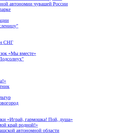
урной автономии чувашей России
парке
ации
сленицу"
ан СНГ
азок «Мы вместе»
"Подсолнух"
а!»
тник
льтур
овогород
шки «Играй, гармошка! Пой, душа»
мой край родной!»
вашской автономной области