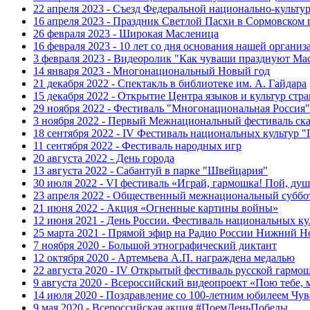
22 апреля 2023 - Съезд Федеральной национально-культ
16 апреля 2023 - Праздник Светлой Пасхи в Сормовском 
26 февраля 2023 - Широкая Масленица
16 февраля 2023 - 10 лет со дня основания нашей организ
3 февраля 2023 - Видеоролик "Как чуваши празднуют Ма
14 января 2023 - Многонациональный Новый год
21 декабря 2022 - Спектакль в библиотеке им. А. Гайдара
15 декабря 2022 - Открытие Центра языков и культур стр
29 ноября 2022 - Фестиваль "Многонациональная Россия"
3 ноября 2022 - Первый Межнациональный фестиваль ск
18 сентября 2022 - IV Фестиваль национальных культур 
11 сентября 2022 - Фестиваль народных игр
20 августа 2022 - День города
13 августа 2022 - Сабантуй в парке "Швейцария"
30 июля 2022 - VI фестиваль «Играй, гармошка! Пой, душ
23 апреля 2022 - Общественный межнациональный суббо
21 июня 2022 - Акция «Огненные картины войны»
12 июня 2021 - День России. Фестиваль национальных ку
25 марта 2021 - Прямой эфир на Радио России Нижний Н
7 ноября 2020 - Большой этнографический диктант
12 октября 2020 - Артемьева А.П. награждена медалью
22 августа 2020 - IV Открытый фестиваль русской гармо
9 августа 2020 - Всероссийский видеопроект «Пою тебе, 
14 июля 2020 - Поздравление со 100-летним юбилеем Чу
9 мая 2020 - Всероссийская акция #ПоемДеньПобеды