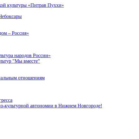
кой культуры «Питрав Пуххи»
 Чебоксары
дом – Россия»
льтура народов России»
ультур "Мы вместе"
ональным отношениям
гресса
но-культурной автономии в Нижнем Новгороде!