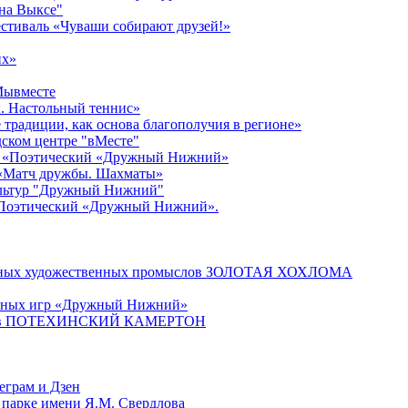
 на Выксе"
стиваль «Чуваши собирают друзей!»
их»
#Мывместе
. Настольный теннис»
традиции, как основа благополучия в регионе»
едском центре "вМесте"
ер «Поэтический «Дружный Нижний»
 «Матч дружбы. Шахматы»
культур "Дружный Нижний"
«Поэтический «Дружный Нижний».
родных художественных промыслов ЗОЛОТАЯ ХОХЛОМА
ичных игр «Дружный Нижний»
онистов ПОТЕХИНСКИЙ КАМЕРТОН
еграм и Дзен
 парке имени Я.М. Свердлова