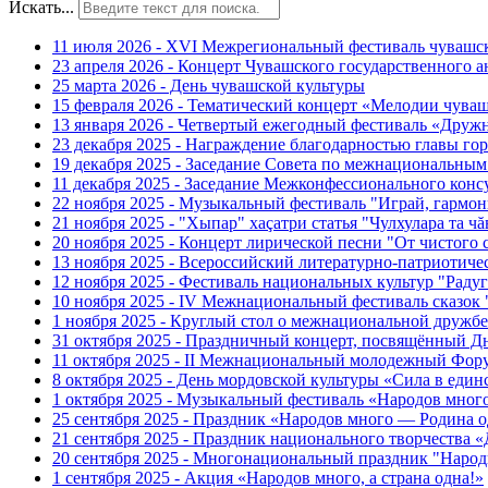
Искать...
11 июля 2026 - XVI Межрегиональный фестиваль чувашс
23 апреля 2026 - Концерт Чувашского государственного а
25 марта 2026 - День чувашской культуры
15 февраля 2026 - Тематический концерт «Мелодии чуваш
13 января 2026 - Четвертый ежегодный фестиваль «Дру
23 декабря 2025 - Награждение благодарностью главы г
19 декабря 2025 - Заседание Совета по межнациональны
11 декабря 2025 - Заседание Межконфессионального конс
22 ноября 2025 - Музыкальный фестиваль "Играй, гармо
21 ноября 2025 - "Хыпар" хаçатри статья "Чулхулара та ч
20 ноября 2025 - Концерт лирической песни "От чистого
13 ноября 2025 - Всероссийский литературно-патриотиче
12 ноября 2025 - Фестиваль национальных культур "Раду
10 ноября 2025 - IV Межнациональный фестиваль сказок
1 ноября 2025 - Круглый стол о межнациональной дружбе
31 октября 2025 - Праздничный концерт, посвящённый Д
11 октября 2025 - II Межнациональный молодежный Фор
8 октября 2025 - День мордовской культуры «Сила в един
1 октября 2025 - Музыкальный фестиваль «Народов мног
25 сентября 2025 - Праздник «Народов много — Родина о
21 сентября 2025 - Праздник национального творчест
20 сентября 2025 - Многонациональный праздник "Наро
1 сентября 2025 - Акция «Народов много, а страна одна!»