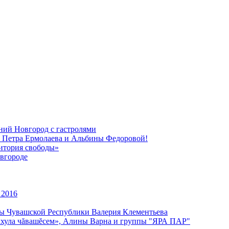
ний Новгород с гастролями
, Петра Ермолаева и Альбины Федоровой!
ритория свободы»
вгороде
 2016
уры Чувашской Республики Валерия Клементьева
улхула чăвашĕсем», Алины Варна и группы "ЯРА ПАР"