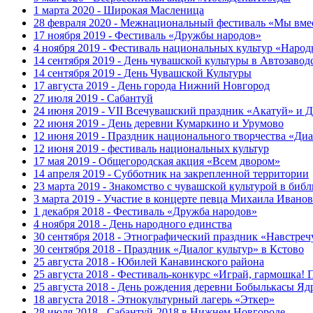
1 марта 2020 - Широкая Масленица
28 февраля 2020 - Межнациональный фестиваль «Мы вмес
17 ноября 2019 - Фестиваль «Дружбы народов»
4 ноября 2019 - Фестиваль национальных культур «Народ
14 сентября 2019 - День чувашской культуры в Автозавод
14 сентября 2019 - День Чувашской Культуры
17 августа 2019 - День города Нижний Новгород
27 июля 2019 - Сабантуй
24 июня 2019 - VII Всечувашский праздник «Акатуй» и Д
22 июня 2019 - День деревни Кумаркино и Урумово
12 июня 2019 - Праздник национального творчества «Диа
12 июня 2019 - фестиваль национальных культур
17 мая 2019 - Общегородская акция «Всем двором»
14 апреля 2019 - Субботник на закрепленной территории
23 марта 2019 - Знакомство с чувашской культурой в биб
3 марта 2019 - Участие в концерте певца Михаила Иванов
1 декабря 2018 - Фестиваль «Дружба народов»
4 ноября 2018 - День народного единства
30 сентября 2018 - Этнографический праздник «Навстреч
30 сентября 2018 - Праздник «Диалог культур» в Кстово
25 августа 2018 - Юбилей Канавинского района
25 августа 2018 - Фестиваль-конкурс «Играй, гармошка! 
25 августа 2018 - День рождения деревни Бобылькасы Яд
18 августа 2018 - Этнокультурный лагерь «Эткер»
28 июля 2018 - Сабантуй-2018 в Нижнем Новгороде