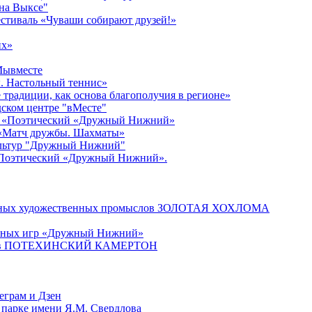
 на Выксе"
стиваль «Чуваши собирают друзей!»
их»
#Мывместе
. Настольный теннис»
традиции, как основа благополучия в регионе»
едском центре "вМесте"
ер «Поэтический «Дружный Нижний»
 «Матч дружбы. Шахматы»
культур "Дружный Нижний"
«Поэтический «Дружный Нижний».
родных художественных промыслов ЗОЛОТАЯ ХОХЛОМА
ичных игр «Дружный Нижний»
онистов ПОТЕХИНСКИЙ КАМЕРТОН
еграм и Дзен
 парке имени Я.М. Свердлова