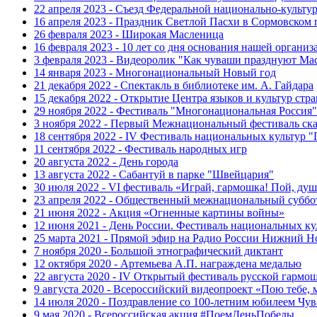
22 апреля 2023 - Съезд Федеральной национально-культ
16 апреля 2023 - Праздник Светлой Пасхи в Сормовском 
26 февраля 2023 - Широкая Масленица
16 февраля 2023 - 10 лет со дня основания нашей организ
3 февраля 2023 - Видеоролик "Как чуваши празднуют Ма
14 января 2023 - Многонациональный Новый год
21 декабря 2022 - Спектакль в библиотеке им. А. Гайдара
15 декабря 2022 - Открытие Центра языков и культур стр
29 ноября 2022 - Фестиваль "Многонациональная Россия"
3 ноября 2022 - Первый Межнациональный фестиваль ск
18 сентября 2022 - IV Фестиваль национальных культур 
11 сентября 2022 - Фестиваль народных игр
20 августа 2022 - День города
13 августа 2022 - Сабантуй в парке "Швейцария"
30 июля 2022 - VI фестиваль «Играй, гармошка! Пой, душ
23 апреля 2022 - Общественный межнациональный суббо
21 июня 2022 - Акция «Огненные картины войны»
12 июня 2021 - День России. Фестиваль национальных ку
25 марта 2021 - Прямой эфир на Радио России Нижний Н
7 ноября 2020 - Большой этнографический диктант
12 октября 2020 - Артемьева А.П. награждена медалью
22 августа 2020 - IV Открытый фестиваль русской гармо
9 августа 2020 - Всероссийский видеопроект «Пою тебе, 
14 июля 2020 - Поздравление со 100-летним юбилеем Чу
9 мая 2020 - Всероссийская акция #ПоемДеньПобеды