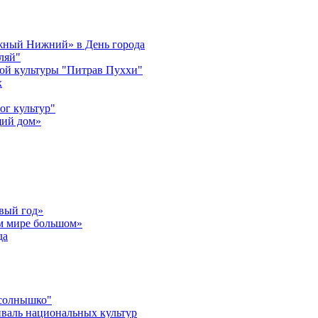
ужный Нижний» в День города
ляй"
ой культуры "Питрав Пуххи"
х
ог культур"
щий дом»
вый год»
ом мире большом»
да
 солнышко"
валь национальных культур