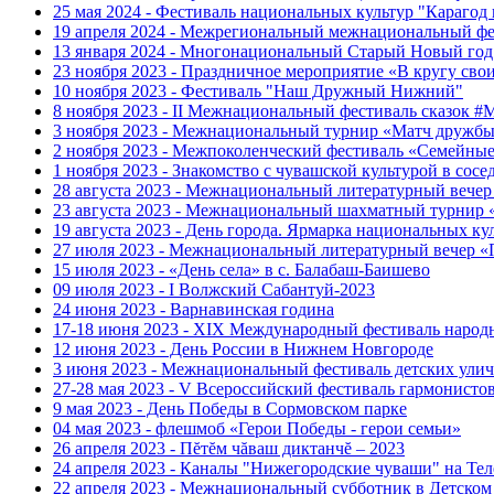
25 мая 2024 - Фестиваль национальных культур "Карагод
19 апреля 2024 - Межрегиональный межнациональный фе
13 января 2024 - Многонациональный Старый Новый год
23 ноября 2023 - Праздничное мероприятие «В кругу сво
10 ноября 2023 - Фестиваль "Наш Дружный Нижний"
8 ноября 2023 - II Межнациональный фестиваль сказок 
3 ноября 2023 - Межнациональный турнир «Матч дружбы
2 ноября 2023 - Межпоколенческий фестиваль «Семейные 
1 ноября 2023 - Знакомство с чувашской культурой в сос
28 августа 2023 - Межнациональный литературный веч
23 августа 2023 - Межнациональный шахматный турнир
19 августа 2023 - День города. Ярмарка национальных 
27 июля 2023 - Межнациональный литературный вечер 
15 июля 2023 - «День села» в с. Балабаш-Баишево
09 июля 2023 - I Волжский Сабантуй-2023
24 июня 2023 - Варнавинская година
17-18 июня 2023 - XIX Международный фестиваль на
12 июня 2023 - День России в Нижнем Новгороде
3 июня 2023 - Межнациональный фестиваль детских ул
27-28 мая 2023 - V Всероссийский фестиваль гарм
9 мая 2023 - День Победы в Сормовском парке
04 мая 2023 - флешмоб «Герои Победы - герои семьи»
26 апреля 2023 - Пĕтĕм чăваш диктанчĕ – 2023
24 апреля 2023 - Каналы "Нижегородские чуваши" на Тел
22 апреля 2023 - Межнациональный субботник в Детском