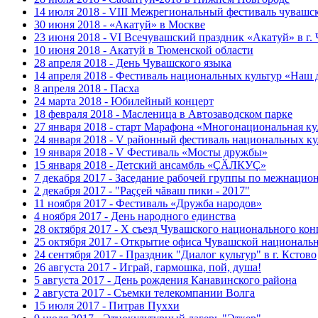
14 июля 2018 - VIII Межрегиональный фестиваль чувашс
30 июня 2018 - «Акатуй» в Москве
23 июня 2018 - VI Всечувашский праздник «Акатуй» в г.
10 июня 2018 - Акатуй в Тюменской области
28 апреля 2018 - День Чувашского языка
14 апреля 2018 - Фестиваль национальных культур «Наш 
8 апреля 2018 - Пасха
24 марта 2018 - Юбилейный концерт
18 февраля 2018 - Масленица в Автозаводском парке
27 января 2018 - старт Марафона «Многонациональная ку
24 января 2018 - V районный фестиваль национальных к
19 января 2018 - V Фестиваль «Мосты дружбы»
15 января 2018 - Детский ансамбль «ÇӐЛКУÇ»
7 декабря 2017 - Заседание рабочей группы по межнаци
2 декабря 2017 - "Раççей чăваш пики - 2017"
11 ноября 2017 - Фестиваль «Дружба народов»
4 ноября 2017 - День народного единства
28 октября 2017 - Х съезд Чувашского национального кон
25 октября 2017 - Открытие офиса Чувашской националь
24 сентября 2017 - Праздник "Диалог культур" в г. Кстово
26 августа 2017 - Играй, гармошка, пой, душа!
5 августа 2017 - День рождения Канавинского района
2 августа 2017 - Съемки телекомпании Волга
15 июля 2017 - Питрав Пуххи