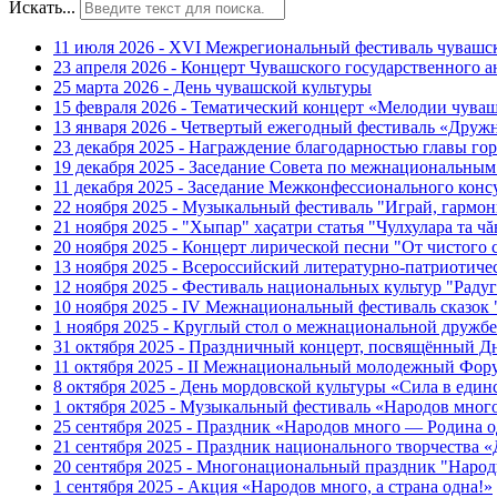
Искать...
11 июля 2026 - XVI Межрегиональный фестиваль чувашс
23 апреля 2026 - Концерт Чувашского государственного а
25 марта 2026 - День чувашской культуры
15 февраля 2026 - Тематический концерт «Мелодии чуваш
13 января 2026 - Четвертый ежегодный фестиваль «Дру
23 декабря 2025 - Награждение благодарностью главы г
19 декабря 2025 - Заседание Совета по межнациональны
11 декабря 2025 - Заседание Межконфессионального конс
22 ноября 2025 - Музыкальный фестиваль "Играй, гармо
21 ноября 2025 - "Хыпар" хаçатри статья "Чулхулара та ч
20 ноября 2025 - Концерт лирической песни "От чистого
13 ноября 2025 - Всероссийский литературно-патриотиче
12 ноября 2025 - Фестиваль национальных культур "Раду
10 ноября 2025 - IV Межнациональный фестиваль сказок
1 ноября 2025 - Круглый стол о межнациональной дружбе
31 октября 2025 - Праздничный концерт, посвящённый Д
11 октября 2025 - II Межнациональный молодежный Фор
8 октября 2025 - День мордовской культуры «Сила в един
1 октября 2025 - Музыкальный фестиваль «Народов мног
25 сентября 2025 - Праздник «Народов много — Родина о
21 сентября 2025 - Праздник национального творчест
20 сентября 2025 - Многонациональный праздник "Наро
1 сентября 2025 - Акция «Народов много, а страна одна!»