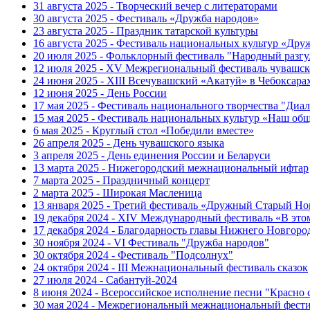
31 августа 2025 - Творческий вечер с литераторами
30 августа 2025 - Фестиваль «Дружба народов»
23 августа 2025 - Праздник татарской культуры
16 августа 2025 - Фестиваль национальных культур «Др
20 июля 2025 - Фольклорный фестиваль "Народный разгу
12 июля 2025 - XV Межрегиональный фестиваль чувашск
24 июня 2025 - XIII Всечувашский «Акатуй» в Чебоксара
12 июня 2025 - День России
17 мая 2025 - Фестиваль национального творчества "Диал
15 мая 2025 - Фестиваль национальных культур «Наш об
6 мая 2025 - Круглый стол «Победили вместе»
26 апреля 2025 - День чувашского языка
3 апреля 2025 - День единения России и Беларуси
13 марта 2025 - Нижегородский межнациональный ифтар
7 марта 2025 - Праздничный концерт
2 марта 2025 - Широкая Масленица
13 января 2025 - Третий фестиваль «Дружный Старый Но
19 декабря 2024 - XIV Международный фестиваль «В эт
17 декабря 2024 - Благодарность главы Нижнего Новгоро
30 ноября 2024 - VI Фестиваль "Дружба народов"
30 октября 2024 - Фестиваль "Подсолнух"
24 октября 2024 - III Межнациональный фестиваль сказок
27 июля 2024 - Сабантуй-2024
8 июня 2024 - Всероссийское исполнение песни "Красно
30 мая 2024 - Межрегиональный межнациональный фести