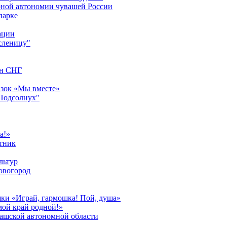
урной автономии чувашей России
парке
ации
сленицу"
ан СНГ
азок «Мы вместе»
"Подсолнух"
а!»
тник
льтур
овогород
шки «Играй, гармошка! Пой, душа»
мой край родной!»
вашской автономной области