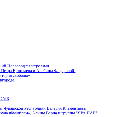
ний Новгород с гастролями
, Петра Ермолаева и Альбины Федоровой!
ритория свободы»
вгороде
 2016
уры Чувашской Республики Валерия Клементьева
улхула чăвашĕсем», Алины Варна и группы "ЯРА ПАР"