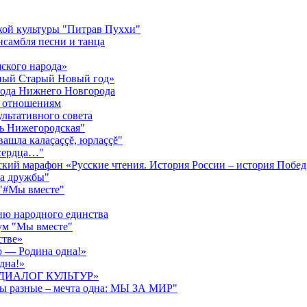
кой культуры "Питрав Пуххи"
нсамбля песни и танца
ского народа»
жный Старый Новый год»
орода Нижнего Новгорода
м отношениям
ультативного совета
нь Нижегородская"
ăвашла калаçаççĕ, юрлаççĕ"
 сердца…"
ский марафон «Русские чтения. История России – история Побед
га дружбы"
 "#Мы вместе"
ню народного единства
ум "Мы вместе"
стве»
о — Родина одна!»
дна!»
ва «ДИАЛОГ КУЛЬТУР»
ды разные – мечта одна: МЫ ЗА МИР"