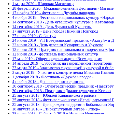
1 марта 2020 - Широкая Масленица
28 февраля 2020 - Межнациональный фестиваль «Мы вмес
17 ноября 2019 - Фестиваль «Дружбы народов»
4 ноября 2019 - Фестиваль национальных культур «Народ
14 сентября 2019 - День чувашской культуры в Автозавод
14 сентября 2019 - День Чувашской Культуры
17 августа 2019 - День города Нижний Новгород
27 июля 2019 - Сабантуй
24 июня 2019 - VII Всечувашский праздник «Акатуй» и Д
22 июня 2019 - День деревни Кумаркино и Урумово
12 июня 2019 - Праздник национального творчества «Диа
12 июня 2019 - фестиваль национальных культур
17 мая 2019 - Общегородская акция «Всем двором»
14 апреля 2019 - Субботник на закрепленной территории
23 марта 2019 - Знакомство с чувашской культурой в биб
3 марта 2019 - Участие в концерте певца Михаила Иванов
1 декабря 2018 - Фестиваль «Дружба народов»
4 ноября 2018 - День народного единства
30 сентября 2018 - Этнографический праздник «Навстреч
30 сентября 2018 - Праздник «Диалог культур» в Кстово
25 августа 2018 - Юбилей Канавинского района
25 августа 2018 - Фестиваль-конкурс «Играй, гармошка! 
25 августа 2018 - День рождения деревни Бобылькасы Яд
18 августа 2018 - Этнокультурный лагерь «Эткер»
28 июля 2018 - Сабантуй-2018 в Нижнем Новгороде