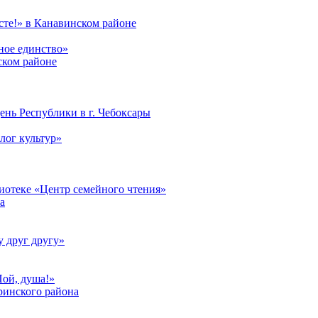
те!» в Канавинском районе
ное единство»
ском районе
ень Республики в г. Чебоксары
лог культур»
лиотеке «Центр семейного чтения»
а
у друг другу»
Пой, душа!»
ринского района