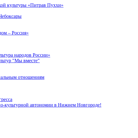
кой культуры «Питрав Пуххи»
 Чебоксары
дом – Россия»
льтура народов России»
ультур "Мы вместе"
ональным отношениям
гресса
но-культурной автономии в Нижнем Новгороде!