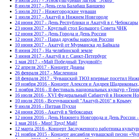
9 июля 2017 - Этнокультурный лагерь "Эткер"
8 июля 2017 - День села Балабаш Баишево
5 июля 2017 - Нижегородские чуваши
1 июля 2017 - Акатуй в Нижнем Новгороде
24 июня 2017 - День Республики и Акатуй в г. Чебоксары
23 июня 2017 - Круглый стол Большого Совета ЧНК
12 июня 2017 - День Города и День России
12 июня 2017 - Парад дружбы народов России
10 июня 2017 - Акатуй от Мурманска до Байкала
8 июня 2017 - На челябинской земле
3 июня 2017 - Акатуй в г. Санкт-Петербург
1 мая 2017 - «Май Победный Трудовой!»
22 апреля 2017 - Концерт Дианы
26 февраля 2017 - Масленица
18 февраля 2017 - Чувашский ТЮЗ впервые посетил Ниж
19 ноября 2016 - Концерт Алексея и Андрея Шадриковых
1 ноября 2016 - II фестиваль национальных культур «Тер
16 июля 2016 - XVI Федеральный Сабантуй в Нижнем Но
10 июля 2016 - Всечувашский "Акатуй-2016" в Крыму
9 июля 2016 - Питрав Пуххи
24 июня 2016 - Акатуй в Чебоксарах
12 июня 2016 - День Нижнего Новгорода и День России -
1 мая 2016 - Мир! Труд! Май!
12 марта 2016 - Концерт Заслуженного работника культ
21 ноября 2015 - Концерт ансамбля чувашской песни «Ч