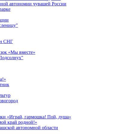
урной автономии чувашей России
парке
ации
сленицу"
ан СНГ
азок «Мы вместе»
"Подсолнух"
а!»
тник
льтур
овогород
шки «Играй, гармошка! Пой, душа»
мой край родной!»
вашской автономной области