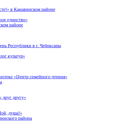
те!» в Канавинском районе
ное единство»
ском районе
ень Республики в г. Чебоксары
лог культур»
лиотеке «Центр семейного чтения»
а
у друг другу»
Пой, душа!»
ринского района