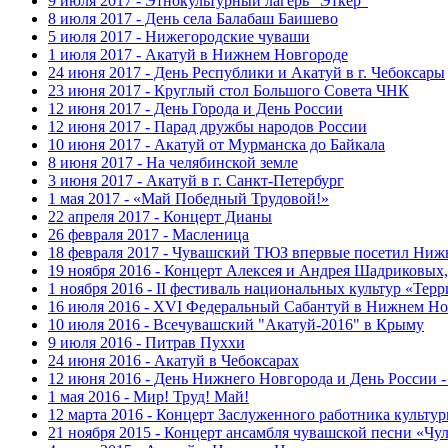
9 июля 2017 - Этнокультурный лагерь "Эткер"
8 июля 2017 - День села Балабаш Баишево
5 июля 2017 - Нижегородские чуваши
1 июля 2017 - Акатуй в Нижнем Новгороде
24 июня 2017 - День Республики и Акатуй в г. Чебоксары
23 июня 2017 - Круглый стол Большого Совета ЧНК
12 июня 2017 - День Города и День России
12 июня 2017 - Парад дружбы народов России
10 июня 2017 - Акатуй от Мурманска до Байкала
8 июня 2017 - На челябинской земле
3 июня 2017 - Акатуй в г. Санкт-Петербург
1 мая 2017 - «Май Победный Трудовой!»
22 апреля 2017 - Концерт Дианы
26 февраля 2017 - Масленица
18 февраля 2017 - Чувашский ТЮЗ впервые посетил Ниж
19 ноября 2016 - Концерт Алексея и Андрея Шадриковых
1 ноября 2016 - II фестиваль национальных культур «Тер
16 июля 2016 - XVI Федеральный Сабантуй в Нижнем Но
10 июля 2016 - Всечувашский "Акатуй-2016" в Крыму
9 июля 2016 - Питрав Пуххи
24 июня 2016 - Акатуй в Чебоксарах
12 июня 2016 - День Нижнего Новгорода и День России -
1 мая 2016 - Мир! Труд! Май!
12 марта 2016 - Концерт Заслуженного работника культ
21 ноября 2015 - Концерт ансамбля чувашской песни «Ч