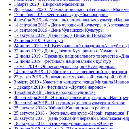
1 марта 2020 - Широкая Масленица
28 февраля 2020 - Межнациональный фестиваль «Мы вмес
17 ноября 2019 - Фестиваль «Дружбы народов»
4 ноября 2019 - Фестиваль национальных культур «Народ
14 сентября 2019 - День чувашской культуры в Автозавод
14 сентября 2019 - День Чувашской Культуры
17 августа 2019 - День города Нижний Новгород
27 июля 2019 - Сабантуй
24 июня 2019 - VII Всечувашский праздник «Акатуй» и Д
22 июня 2019 - День деревни Кумаркино и Урумово
12 июня 2019 - Праздник национального творчества «Диа
12 июня 2019 - фестиваль национальных культур
17 мая 2019 - Общегородская акция «Всем двором»
14 апреля 2019 - Субботник на закрепленной территории
23 марта 2019 - Знакомство с чувашской культурой в биб
3 марта 2019 - Участие в концерте певца Михаила Иванов
1 декабря 2018 - Фестиваль «Дружба народов»
4 ноября 2018 - День народного единства
30 сентября 2018 - Этнографический праздник «Навстреч
30 сентября 2018 - Праздник «Диалог культур» в Кстово
25 августа 2018 - Юбилей Канавинского района
25 августа 2018 - Фестиваль-конкурс «Играй, гармошка! 
25 августа 2018 - День рождения деревни Бобылькасы Яд
18 августа 2018 - Этнокультурный лагерь «Эткер»
28 июля 2018 - Сабантуй-2018 в Нижнем Новгороде