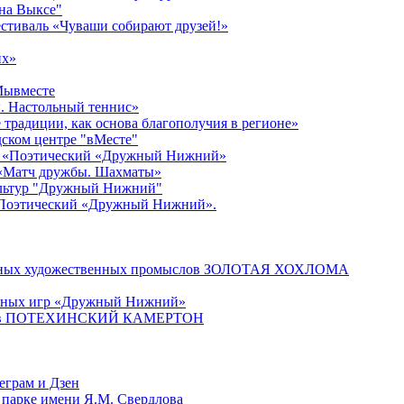
 на Выксе"
стиваль «Чуваши собирают друзей!»
их»
#Мывместе
. Настольный теннис»
традиции, как основа благополучия в регионе»
едском центре "вМесте"
ер «Поэтический «Дружный Нижний»
 «Матч дружбы. Шахматы»
культур "Дружный Нижний"
«Поэтический «Дружный Нижний».
родных художественных промыслов ЗОЛОТАЯ ХОХЛОМА
ичных игр «Дружный Нижний»
онистов ПОТЕХИНСКИЙ КАМЕРТОН
еграм и Дзен
 парке имени Я.М. Свердлова