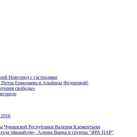
ний Новгород с гастролями
, Петра Ермолаева и Альбины Федоровой!
ритория свободы»
вгороде
 2016
уры Чувашской Республики Валерия Клементьева
улхула чăвашĕсем», Алины Варна и группы "ЯРА ПАР"