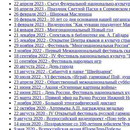
22 апреля 2023 - Съезд Федеральной национально-культ
16 апреля 2023 - Праздник Светлой Пасхи в Сормовском 
26 февраля 2023 - Широкая Масленица
16 февраля 2023 - 10 лет со дня основания нашей организ
3 февраля 2023 - Видеоролик "Как чуваши празднуют Ма
14 января 2023 - Многонациональный Новый год
21 декабря 2022 - Спектакль в библиотеке им. А. Гайдара
15 декабря 2022 - Открытие Центра языков и культур стр
29 ноября 2022 - Фестиваль "Многонациональная Россия"
3 ноября 2022 - Первый Межнациональный фестиваль ск
18 сентября 2022 - IV Фестиваль национальных культур 
11 сентября 2022 - Фестиваль народных игр
20 августа 2022 - День города
13 августа 2022 - Сабантуй в парке "Швейцария"
30 июля 2022 - VI фестиваль «Играй, гармошка! Пой, душ
23 апреля 2022 - Общественный межнациональный суббо
21 июня 2022 - Акция «Огненные картины войны»
12 июня 2021 - День России. Фестиваль национальных ку
25 марта 2021 - Прямой эфир на Радио России Нижний Н
7 ноября 2020 - Большой этнографический диктант
12 октября 2020 - Артемьева А.П. награждена медалью
22 августа 2020 - IV Открытый фестиваль русской гармо
9 августа 2020 - Всероссийский видеопроект «Пою тебе, 
14 июля 2020 - Поздравление со 100-летним юбилеем Чу
9 мая 2020 - Всероссийская акция #ПоемДеньПобеды