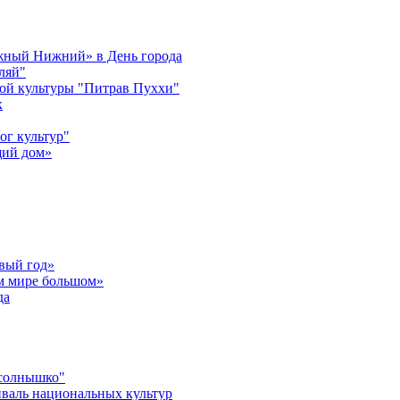
ужный Нижний» в День города
ляй"
ой культуры "Питрав Пуххи"
х
ог культур"
щий дом»
вый год»
ом мире большом»
да
 солнышко"
валь национальных культур