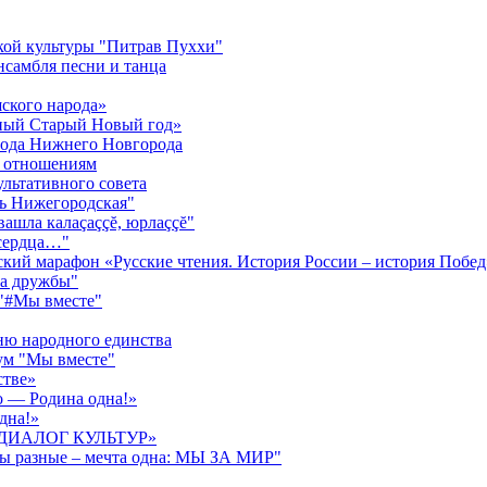
кой культуры "Питрав Пуххи"
нсамбля песни и танца
ского народа»
жный Старый Новый год»
орода Нижнего Новгорода
м отношениям
ультативного совета
нь Нижегородская"
ăвашла калаçаççĕ, юрлаççĕ"
 сердца…"
ский марафон «Русские чтения. История России – история Побед
га дружбы"
 "#Мы вместе"
ню народного единства
ум "Мы вместе"
стве»
о — Родина одна!»
дна!»
ва «ДИАЛОГ КУЛЬТУР»
ды разные – мечта одна: МЫ ЗА МИР"