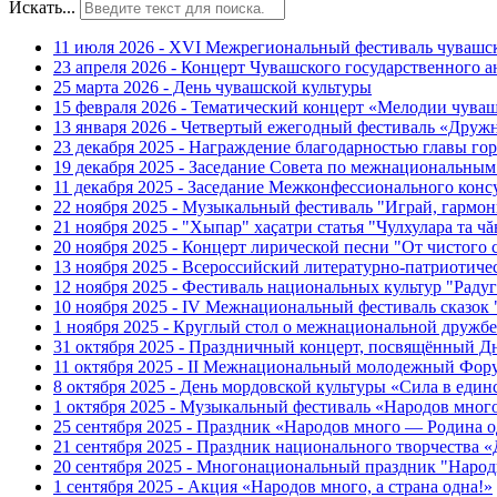
Искать...
11 июля 2026 - XVI Межрегиональный фестиваль чувашс
23 апреля 2026 - Концерт Чувашского государственного а
25 марта 2026 - День чувашской культуры
15 февраля 2026 - Тематический концерт «Мелодии чуваш
13 января 2026 - Четвертый ежегодный фестиваль «Дру
23 декабря 2025 - Награждение благодарностью главы г
19 декабря 2025 - Заседание Совета по межнациональны
11 декабря 2025 - Заседание Межконфессионального конс
22 ноября 2025 - Музыкальный фестиваль "Играй, гармо
21 ноября 2025 - "Хыпар" хаçатри статья "Чулхулара та ч
20 ноября 2025 - Концерт лирической песни "От чистого
13 ноября 2025 - Всероссийский литературно-патриотиче
12 ноября 2025 - Фестиваль национальных культур "Раду
10 ноября 2025 - IV Межнациональный фестиваль сказок
1 ноября 2025 - Круглый стол о межнациональной дружбе
31 октября 2025 - Праздничный концерт, посвящённый Д
11 октября 2025 - II Межнациональный молодежный Фор
8 октября 2025 - День мордовской культуры «Сила в един
1 октября 2025 - Музыкальный фестиваль «Народов мног
25 сентября 2025 - Праздник «Народов много — Родина о
21 сентября 2025 - Праздник национального творчест
20 сентября 2025 - Многонациональный праздник "Наро
1 сентября 2025 - Акция «Народов много, а страна одна!»