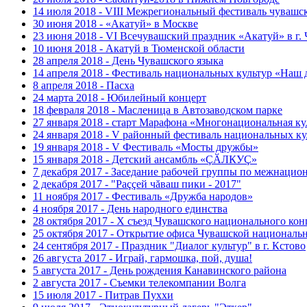
14 июля 2018 - VIII Межрегиональный фестиваль чувашс
30 июня 2018 - «Акатуй» в Москве
23 июня 2018 - VI Всечувашский праздник «Акатуй» в г.
10 июня 2018 - Акатуй в Тюменской области
28 апреля 2018 - День Чувашского языка
14 апреля 2018 - Фестиваль национальных культур «Наш 
8 апреля 2018 - Пасха
24 марта 2018 - Юбилейный концерт
18 февраля 2018 - Масленица в Автозаводском парке
27 января 2018 - старт Марафона «Многонациональная ку
24 января 2018 - V районный фестиваль национальных к
19 января 2018 - V Фестиваль «Мосты дружбы»
15 января 2018 - Детский ансамбль «ÇӐЛКУÇ»
7 декабря 2017 - Заседание рабочей группы по межнаци
2 декабря 2017 - "Раççей чăваш пики - 2017"
11 ноября 2017 - Фестиваль «Дружба народов»
4 ноября 2017 - День народного единства
28 октября 2017 - Х съезд Чувашского национального кон
25 октября 2017 - Открытие офиса Чувашской националь
24 сентября 2017 - Праздник "Диалог культур" в г. Кстово
26 августа 2017 - Играй, гармошка, пой, душа!
5 августа 2017 - День рождения Канавинского района
2 августа 2017 - Съемки телекомпании Волга
15 июля 2017 - Питрав Пуххи