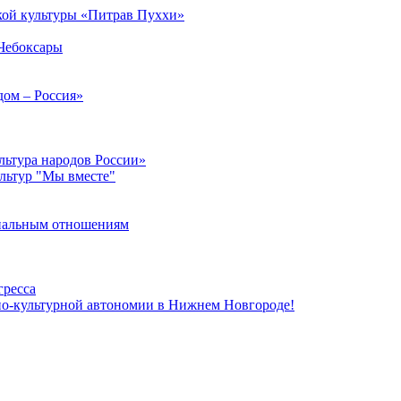
кой культуры «Питрав Пуххи»
 Чебоксары
дом – Россия»
льтура народов России»
ультур "Мы вместе"
ональным отношениям
гресса
но-культурной автономии в Нижнем Новгороде!