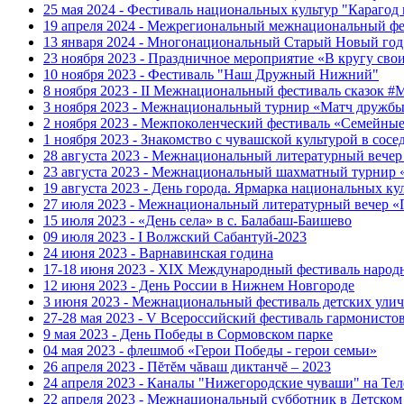
25 мая 2024 - Фестиваль национальных культур "Карагод
19 апреля 2024 - Межрегиональный межнациональный фе
13 января 2024 - Многонациональный Старый Новый год
23 ноября 2023 - Праздничное мероприятие «В кругу сво
10 ноября 2023 - Фестиваль "Наш Дружный Нижний"
8 ноября 2023 - II Межнациональный фестиваль сказок 
3 ноября 2023 - Межнациональный турнир «Матч дружбы
2 ноября 2023 - Межпоколенческий фестиваль «Семейные 
1 ноября 2023 - Знакомство с чувашской культурой в сос
28 августа 2023 - Межнациональный литературный веч
23 августа 2023 - Межнациональный шахматный турнир
19 августа 2023 - День города. Ярмарка национальных 
27 июля 2023 - Межнациональный литературный вечер 
15 июля 2023 - «День села» в с. Балабаш-Баишево
09 июля 2023 - I Волжский Сабантуй-2023
24 июня 2023 - Варнавинская година
17-18 июня 2023 - XIX Международный фестиваль на
12 июня 2023 - День России в Нижнем Новгороде
3 июня 2023 - Межнациональный фестиваль детских ул
27-28 мая 2023 - V Всероссийский фестиваль гарм
9 мая 2023 - День Победы в Сормовском парке
04 мая 2023 - флешмоб «Герои Победы - герои семьи»
26 апреля 2023 - Пĕтĕм чăваш диктанчĕ – 2023
24 апреля 2023 - Каналы "Нижегородские чуваши" на Тел
22 апреля 2023 - Межнациональный субботник в Детском