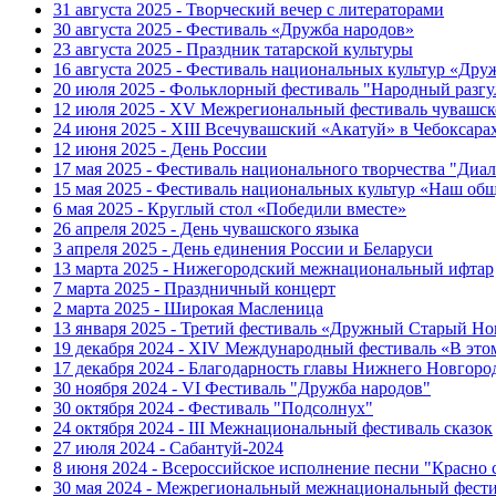
31 августа 2025 - Творческий вечер с литераторами
30 августа 2025 - Фестиваль «Дружба народов»
23 августа 2025 - Праздник татарской культуры
16 августа 2025 - Фестиваль национальных культур «Др
20 июля 2025 - Фольклорный фестиваль "Народный разгу
12 июля 2025 - XV Межрегиональный фестиваль чувашск
24 июня 2025 - XIII Всечувашский «Акатуй» в Чебоксара
12 июня 2025 - День России
17 мая 2025 - Фестиваль национального творчества "Диал
15 мая 2025 - Фестиваль национальных культур «Наш об
6 мая 2025 - Круглый стол «Победили вместе»
26 апреля 2025 - День чувашского языка
3 апреля 2025 - День единения России и Беларуси
13 марта 2025 - Нижегородский межнациональный ифтар
7 марта 2025 - Праздничный концерт
2 марта 2025 - Широкая Масленица
13 января 2025 - Третий фестиваль «Дружный Старый Но
19 декабря 2024 - XIV Международный фестиваль «В эт
17 декабря 2024 - Благодарность главы Нижнего Новгоро
30 ноября 2024 - VI Фестиваль "Дружба народов"
30 октября 2024 - Фестиваль "Подсолнух"
24 октября 2024 - III Межнациональный фестиваль сказок
27 июля 2024 - Сабантуй-2024
8 июня 2024 - Всероссийское исполнение песни "Красно
30 мая 2024 - Межрегиональный межнациональный фести