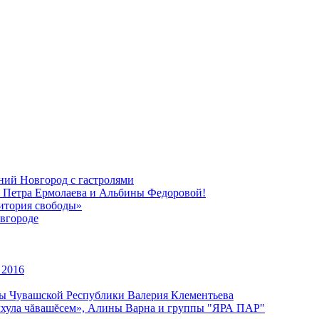
ний Новгород с гастролями
, Петра Ермолаева и Альбины Федоровой!
ритория свободы»
вгороде
 2016
уры Чувашской Республики Валерия Клементьева
улхула чăвашĕсем», Алины Варна и группы "ЯРА ПАР"