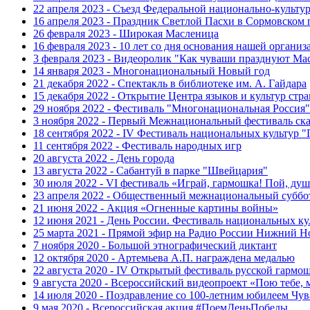
22 апреля 2023 - Съезд Федеральной национально-культ
16 апреля 2023 - Праздник Светлой Пасхи в Сормовском 
26 февраля 2023 - Широкая Масленица
16 февраля 2023 - 10 лет со дня основания нашей организ
3 февраля 2023 - Видеоролик "Как чуваши празднуют Ма
14 января 2023 - Многонациональный Новый год
21 декабря 2022 - Спектакль в библиотеке им. А. Гайдара
15 декабря 2022 - Открытие Центра языков и культур стр
29 ноября 2022 - Фестиваль "Многонациональная Россия"
3 ноября 2022 - Первый Межнациональный фестиваль ск
18 сентября 2022 - IV Фестиваль национальных культур 
11 сентября 2022 - Фестиваль народных игр
20 августа 2022 - День города
13 августа 2022 - Сабантуй в парке "Швейцария"
30 июля 2022 - VI фестиваль «Играй, гармошка! Пой, душ
23 апреля 2022 - Общественный межнациональный суббо
21 июня 2022 - Акция «Огненные картины войны»
12 июня 2021 - День России. Фестиваль национальных ку
25 марта 2021 - Прямой эфир на Радио России Нижний Н
7 ноября 2020 - Большой этнографический диктант
12 октября 2020 - Артемьева А.П. награждена медалью
22 августа 2020 - IV Открытый фестиваль русской гармо
9 августа 2020 - Всероссийский видеопроект «Пою тебе, 
14 июля 2020 - Поздравление со 100-летним юбилеем Чу
9 мая 2020 - Всероссийская акция #ПоемДеньПобеды