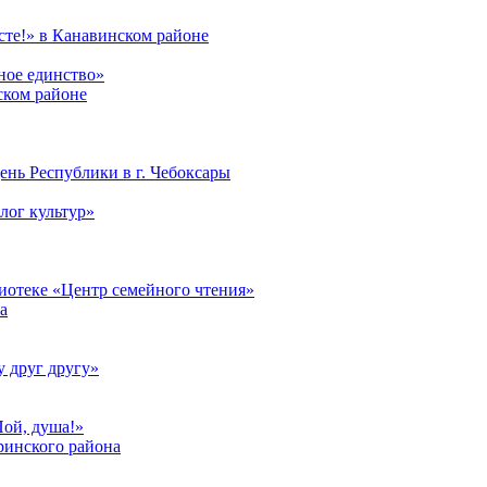
те!» в Канавинском районе
ное единство»
ском районе
ень Республики в г. Чебоксары
лог культур»
лиотеке «Центр семейного чтения»
а
у друг другу»
Пой, душа!»
ринского района