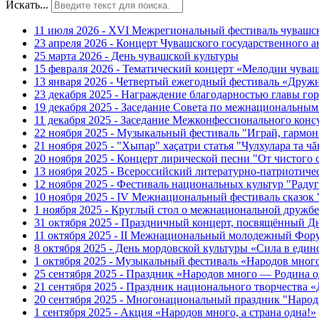
Искать...
11 июля 2026 - XVI Межрегиональный фестиваль чувашс
23 апреля 2026 - Концерт Чувашского государственного а
25 марта 2026 - День чувашской культуры
15 февраля 2026 - Тематический концерт «Мелодии чуваш
13 января 2026 - Четвертый ежегодный фестиваль «Дру
23 декабря 2025 - Награждение благодарностью главы г
19 декабря 2025 - Заседание Совета по межнациональны
11 декабря 2025 - Заседание Межконфессионального конс
22 ноября 2025 - Музыкальный фестиваль "Играй, гармо
21 ноября 2025 - "Хыпар" хаçатри статья "Чулхулара та ч
20 ноября 2025 - Концерт лирической песни "От чистого
13 ноября 2025 - Всероссийский литературно-патриотиче
12 ноября 2025 - Фестиваль национальных культур "Раду
10 ноября 2025 - IV Межнациональный фестиваль сказок
1 ноября 2025 - Круглый стол о межнациональной дружбе
31 октября 2025 - Праздничный концерт, посвящённый Д
11 октября 2025 - II Межнациональный молодежный Фор
8 октября 2025 - День мордовской культуры «Сила в един
1 октября 2025 - Музыкальный фестиваль «Народов мног
25 сентября 2025 - Праздник «Народов много — Родина о
21 сентября 2025 - Праздник национального творчест
20 сентября 2025 - Многонациональный праздник "Наро
1 сентября 2025 - Акция «Народов много, а страна одна!»