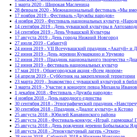
1 марта 2020 - Широкая Масленица
28 февраля 2020 - Межнациональный фестиваль «Мы вмес
17 ноября 2019 - Фестиваль «Дружбы народов»
4 ноября 2019 - Фестиваль национальных культур «Народ
14 сентября 2019 - День чувашской культуры в Автозавод
14 сентября 2019 - День Чувашской Культуры
17 августа 2019 - День города Нижний Новгород
27 июля 2019 - Сабантуй
24 июня 2019 - VII Всечувашский праздник «Акатуй» и Д
22 июня 2019 - День деревни Кумаркино и Урумово
12 июня 2019 - Праздник национального творчества «Диа
12 июня 2019 - фестиваль национальных культур
17 мая 2019 - Общегородская акция «Всем двором»
14 апреля 2019 - Субботник на закрепленной территории
23 марта 2019 - Знакомство с чувашской культурой в биб
3 марта 2019 - Участие в концерте певца Михаила Иванов
1 декабря 2018 - Фестиваль «Дружба народов»
4 ноября 2018 - День народного единства
30 сентября 2018 - Этнографический праздник «Навстреч
30 сентября 2018 - Праздник «Диалог культур» в Кстово
25 августа 2018 - Юбилей Канавинского района
25 августа 2018 - Фестиваль-конкурс «Играй, гармошка! 
25 августа 2018 - День рождения деревни Бобылькасы Яд
18 августа 2018 - Этнокультурный лагерь «Эткер»
28 июля 2018 - Сабантуй-2018 в Нижнем Новгороде