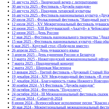
31 августа 2025 - Творческий вечер с литераторами
30 августа 2025 - Фестиваль «Дружба народов»
23 августа 2025 - Праздник татарской культуры
16 августа 2025 - Фестиваль национальных культур «Др
20 июля 2025 - Фольклорный фестиваль "Народный разгу
12 июля 2025 - XV Межрегиональный фестиваль чувашск
24 июня 2025 - XIII Всечувашский «Акатуй» в Чебоксара
12 июня 2025 - День России
17 мая 2025 - Фестиваль национального творчества "Диал
15 мая 2025 - Фестиваль национальных культур «Наш об
6 мая 2025 - Круглый стол «Победили вместе»
26 апреля 2025 - День чувашского языка
3 апреля 2025 - День единения России и Беларуси
13 марта 2025 - Нижегородский межнациональный ифтар
7 марта 2025 - Праздничный концерт
2 марта 2025 - Широкая Масленица
13 января 2025 - Третий фестиваль «Дружный Старый Но
19 декабря 2024 - XIV Международный фестиваль «В эт
17 декабря 2024 - Благодарность главы Нижнего Новгоро
30 ноября 2024 - VI Фестиваль "Дружба народов"
30 октября 2024 - Фестиваль "Подсолнух"
24 октября 2024 - III Межнациональный фестиваль сказок
27 июля 2024 - Сабантуй-2024
8 июня 2024 - Всероссийское исполнение песни "Красно
30 мая 2024 - Межрегиональный межнациональный фести