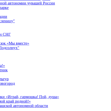
урной автономии чувашей России
парке
ации
сленицу"
ан СНГ
азок «Мы вместе»
"Подсолнух"
а!»
тник
льтур
овогород
шки «Играй, гармошка! Пой, душа»
мой край родной!»
вашской автономной области