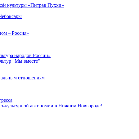
кой культуры «Питрав Пуххи»
 Чебоксары
дом – Россия»
льтура народов России»
ультур "Мы вместе"
ональным отношениям
гресса
но-культурной автономии в Нижнем Новгороде!