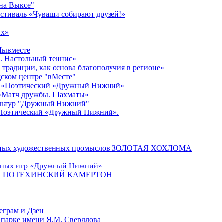
 на Выксе"
стиваль «Чуваши собирают друзей!»
их»
#Мывместе
. Настольный теннис»
традиции, как основа благополучия в регионе»
едском центре "вМесте"
ер «Поэтический «Дружный Нижний»
 «Матч дружбы. Шахматы»
культур "Дружный Нижний"
«Поэтический «Дружный Нижний».
родных художественных промыслов ЗОЛОТАЯ ХОХЛОМА
ичных игр «Дружный Нижний»
онистов ПОТЕХИНСКИЙ КАМЕРТОН
еграм и Дзен
 парке имени Я.М. Свердлова