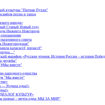
кой культуры "Питрав Пуххи"
нсамбля песни и танца
ского народа»
жный Старый Новый год»
орода Нижнего Новгорода
м отношениям
ультативного совета
нь Нижегородская"
ăвашла калаçаççĕ, юрлаççĕ"
 сердца…"
ский марафон «Русские чтения. История России – история Побед
га дружбы"
 "#Мы вместе"
ню народного единства
ум "Мы вместе"
стве»
о — Родина одна!»
дна!»
ва «ДИАЛОГ КУЛЬТУР»
ды разные – мечта одна: МЫ ЗА МИР"