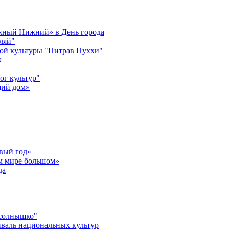
ужный Нижний» в День города
ляй"
ой культуры "Питрав Пуххи"
х
ог культур"
щий дом»
вый год»
ом мире большом»
да
 солнышко"
валь национальных культур