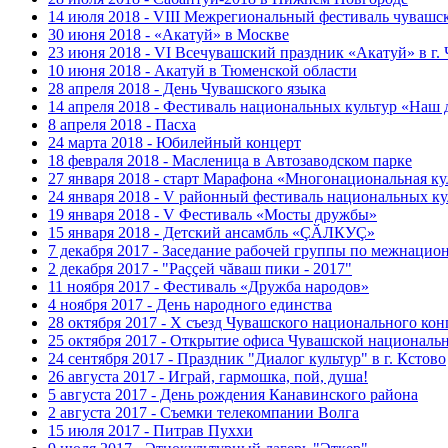
14 июля 2018 - VIII Межрегиональный фестиваль чувашс
30 июня 2018 - «Акатуй» в Москве
23 июня 2018 - VI Всечувашский праздник «Акатуй» в г.
10 июня 2018 - Акатуй в Тюменской области
28 апреля 2018 - День Чувашского языка
14 апреля 2018 - Фестиваль национальных культур «Наш 
8 апреля 2018 - Пасха
24 марта 2018 - Юбилейный концерт
18 февраля 2018 - Масленица в Автозаводском парке
27 января 2018 - старт Марафона «Многонациональная ку
24 января 2018 - V районный фестиваль национальных к
19 января 2018 - V Фестиваль «Мосты дружбы»
15 января 2018 - Детский ансамбль «ÇӐЛКУÇ»
7 декабря 2017 - Заседание рабочей группы по межнаци
2 декабря 2017 - "Раççей чăваш пики - 2017"
11 ноября 2017 - Фестиваль «Дружба народов»
4 ноября 2017 - День народного единства
28 октября 2017 - Х съезд Чувашского национального кон
25 октября 2017 - Открытие офиса Чувашской националь
24 сентября 2017 - Праздник "Диалог культур" в г. Кстово
26 августа 2017 - Играй, гармошка, пой, душа!
5 августа 2017 - День рождения Канавинского района
2 августа 2017 - Съемки телекомпании Волга
15 июля 2017 - Питрав Пуххи