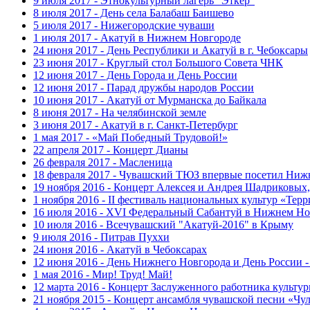
9 июля 2017 - Этнокультурный лагерь "Эткер"
8 июля 2017 - День села Балабаш Баишево
5 июля 2017 - Нижегородские чуваши
1 июля 2017 - Акатуй в Нижнем Новгороде
24 июня 2017 - День Республики и Акатуй в г. Чебоксары
23 июня 2017 - Круглый стол Большого Совета ЧНК
12 июня 2017 - День Города и День России
12 июня 2017 - Парад дружбы народов России
10 июня 2017 - Акатуй от Мурманска до Байкала
8 июня 2017 - На челябинской земле
3 июня 2017 - Акатуй в г. Санкт-Петербург
1 мая 2017 - «Май Победный Трудовой!»
22 апреля 2017 - Концерт Дианы
26 февраля 2017 - Масленица
18 февраля 2017 - Чувашский ТЮЗ впервые посетил Ниж
19 ноября 2016 - Концерт Алексея и Андрея Шадриковых
1 ноября 2016 - II фестиваль национальных культур «Тер
16 июля 2016 - XVI Федеральный Сабантуй в Нижнем Но
10 июля 2016 - Всечувашский "Акатуй-2016" в Крыму
9 июля 2016 - Питрав Пуххи
24 июня 2016 - Акатуй в Чебоксарах
12 июня 2016 - День Нижнего Новгорода и День России -
1 мая 2016 - Мир! Труд! Май!
12 марта 2016 - Концерт Заслуженного работника культ
21 ноября 2015 - Концерт ансамбля чувашской песни «Ч