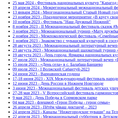
25 мая 2024 - Фестиваль национальных культур "Карагод
19 апреля 2024 - Межрегиональный межнациональный фе
13 января 2024 - Многонациональный Старый Новый год
23 ноября 2023 - Праздничное мероприятие «В кругу сво
10 ноября 2023 - Фестиваль "Наш Дружный Нижний"
8 ноября 2023 - II Межнациональный фестиваль сказок 
3 ноября 2023 - Межнациональный турнир «Матч дружбы
2 ноября 2023 - Межпоколенческий фестиваль «Семейные 
1 ноября 2023 - Знакомство с чувашской культурой в сос
28 августа 2023 - Межнациональный литературный веч
23 августа 2023 - Межнациональный шахматный турнир
19 августа 2023 - День города. Ярмарка национальных 
27 июля 2023 - Межнациональный литературный вечер 
15 июля 2023 - «День села» в с. Балабаш-Баишево
09 июля 2023 - I Волжский Сабантуй-2023
24 июня 2023 - Варнавинская година
17-18 июня 2023 - XIX Международный фестиваль на
12 июня 2023 - День России в Нижнем Новгороде
3 июня 2023 - Межнациональный фестиваль детских ул
27-28 мая 2023 - V Всероссийский фестиваль гарм
9 мая 2023 - День Победы в Сормовском парке
04 мая 2023 - флешмоб «Герои Победы - герои семьи»
26 апреля 2023 - Пĕтĕм чăваш диктанчĕ – 2023
24 апреля 2023 - Каналы "Нижегородские чуваши" на Тел
22 апреля 2023 - Межнациональный субботник в Детском